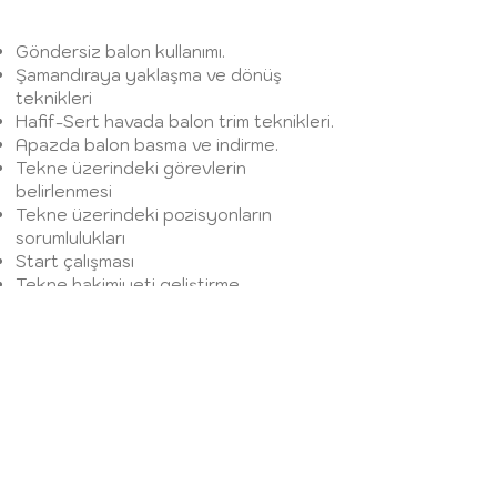
Göndersiz balon kullanımı.
Şamandıraya yaklaşma ve dönüş
teknikleri
Hafif-Sert havada balon trim teknikleri.
Apazda balon basma ve indirme.
Tekne üzerindeki görevlerin
belirlenmesi
Tekne üzerindeki pozisyonların
sorumlulukları
Start çalışması
Tekne hakimiyeti geliştirme
İleri trim teknikleri
Hava durumuna göre yelken seçimi.